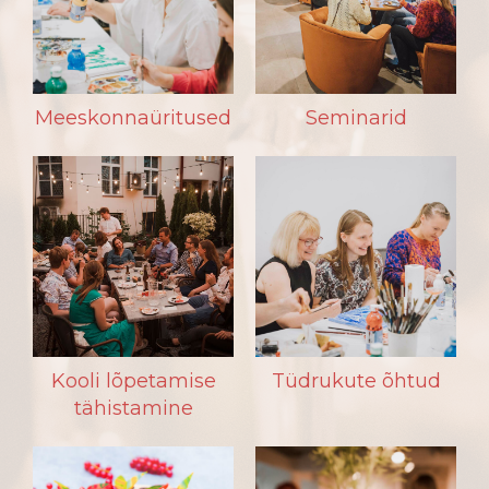
Meeskonnaüritused
Seminarid
Kooli lõpetamise
Tüdrukute õhtud
tähistamine