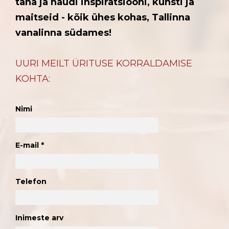
täna ja naudi inspiratsiooni, kunsti ja
maitseid - kõik ühes kohas, Tallinna
vanalinna südames!
UURI MEILT ÜRITUSE KORRALDAMISE
KOHTA:
Nimi
E-mail
Telefon
Inimeste arv