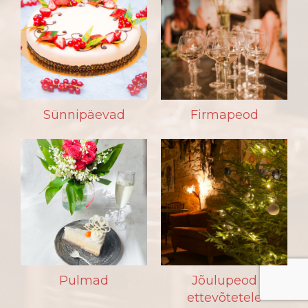
Sünnipäevad
Firmapeod
Pulmad
Jõulupeod
ettevõtetele