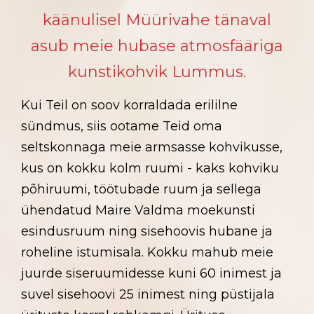
käänulisel Müürivahe tänaval
asub meie hubase atmosfääriga
kunstikohvik Lummus.
Kui Teil on soov korraldada erililne
sündmus, siis ootame Teid oma
seltskonnaga meie armsasse kohvikusse,
kus
on kokku kolm ruumi - kaks kohviku
põhiruumi, töötubade ruum ja sellega
ühendatud Maire Valdma moekunsti
esindusruum ning sisehoovis hubane ja
roheline istumisala. Kokku mahub meie
juurde siseruumidesse kuni 60 inimest ja
suvel sisehoovi 25 inimest ning püstijala