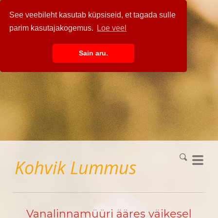
See veebileht kasutab küpsiseid, et tagada sulle
parim kasutajakogemus.
Loe veel
Sain aru.
Kohvik
Lummus
Vanalinnamüüri ääres väikesel