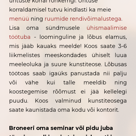
ürituste korral rohkemgi. Ürituse
korraldamisel tutvu kindlasti ka meie
menüü
ning
ruumide rendivõimalustega
.
Lisa oma sündmusele
ühismaalimise
töötuba
- loominguline ja lõbus elamus,
mis jääb kauaks
meelde! Koos saate 3-6
liikmelistes meeskondades
ühiselt luua
meeleoluka ja suure kunstiteose. Lõbusas
töötoas saab igaüks panustada nii palju
või vähe kui talle meeldib ning
koostegemise rõõmust ei jää kellelegi
puudu. Koos valminud kunstiteosega
saate kaunistada oma kodu või kontorit.
Broneeri oma seminar või pidu juba