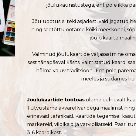
jõulukaunistustega, ent pole ikka pä
Jõuluootus ei teki asjadest, vaid jagatud
ning seetõttu ootame kõiki meeskondi, sõp
jõulukaarte maalim
Valminud jõulukaartide väljasaatmine oma k
sest tänapäeval käsitsi valmistatud kaardi s
hõlma vajuv traditsioon.. Ent pole parema
meeles ja südames hoi
Jõulukaartide töötoas
oleme eelnevalt kaar
Tutvustame akvarellväridega maalimist ning
erinevaid tehnikaid. Kaartide tegemisel kasut
markereid, vildikaid ja värvipliiatseid. Paari 
3-6 kaardikest.