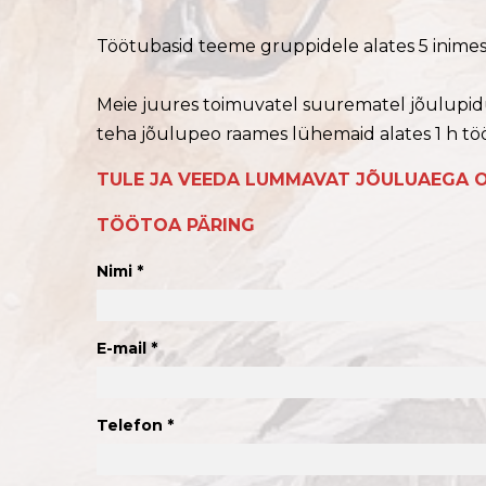
Töötubasid teeme gruppidele alates 5 inimes
Meie juures toimuvatel suurematel jõulupi
teha jõulupeo raames lühemaid alates 1 h tö
TULE JA VEEDA LUMMAVAT JÕULUAEGA 
TÖÖTOA PÄRING
Nimi
E-mail
Telefon