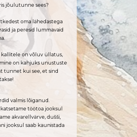
ris jõulutunne sees?
 hetkedest oma lähedastega
rasid ja peresid lummavaid
a.
allitele on võluv üllatus,
aamine on kahjuks unustuste
t tunnet kui see, et sind
takse!
did valmis lõiganud.
 katsetame töötoa jooksul
ame akvarellvärve, dušši,
tunni jooksul saab kaunistada