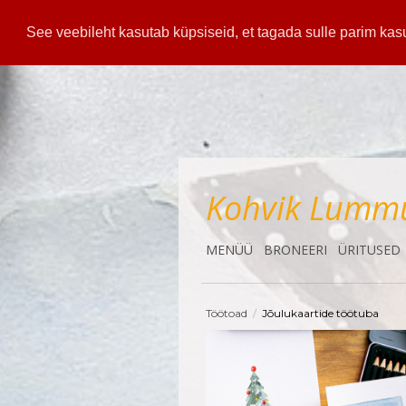
See veebileht kasutab küpsiseid, et tagada sulle parim k
Kohvik
Lumm
MENÜÜ
BRONEERI
ÜRITUSED
Töötoad
/
Jõulukaartide töötuba