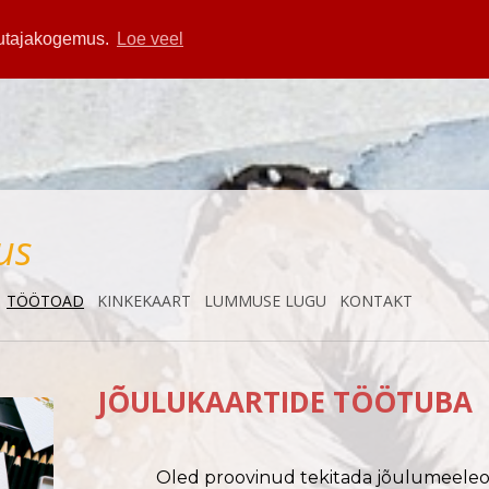
asutajakogemus.
Loe veel
us
TÖÖTOAD
KINKEKAART
LUMMUSE LUGU
KONTAKT
JÕULUKAARTIDE TÖÖTUBA
Oled proovinud tekitada jõulumeeleol