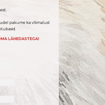
est.
dudel pakume ka võimalust
ötubasid.
OMA LÄHEDASTEGA!