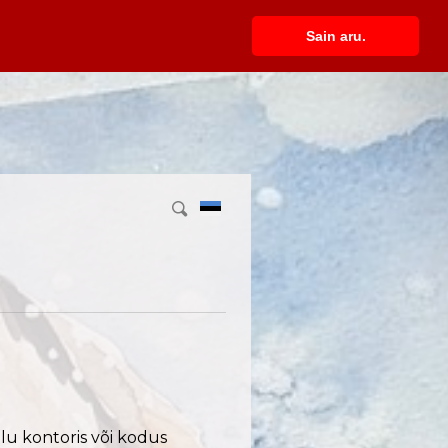
Sain aru.
u kontoris või kodus