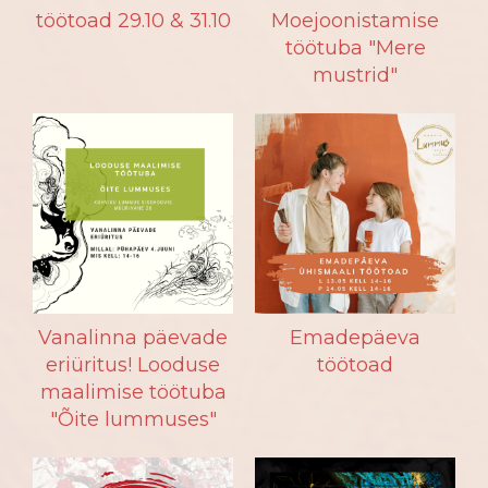
töötoad 29.10 & 31.10
Moejoonistamise
töötuba "Mere
mustrid"
Vanalinna päevade
Emadepäeva
eriüritus! Looduse
töötoad
maalimise töötuba
"Õite lummuses"