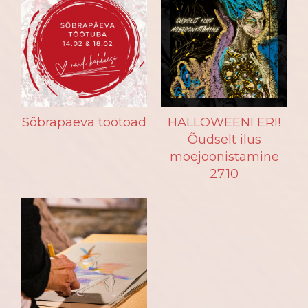
Sõbrapäeva töötoad
HALLOWEENI ERI!
Õudselt ilus
moejoonistamine
27.10