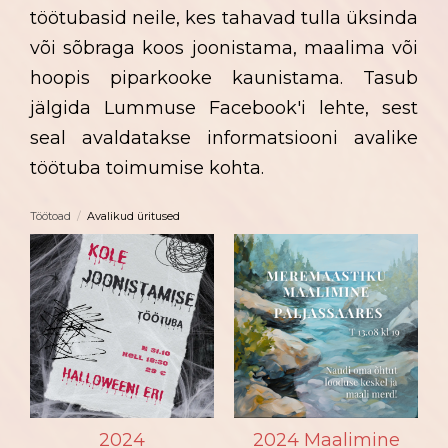
töötubasid neile, kes tahavad tulla üksinda
või sõbraga koos joonistama, maalima või
hoopis piparkooke kaunistama. Tasub
jälgida Lummuse Facebook'i lehte, sest
seal avaldatakse informatsiooni avalike
töötuba toimumise kohta.
Töötoad
/
Avalikud üritused
2024
2024 Maalimine