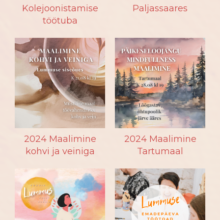
Kolejoonistamise
Paljassaares
töötuba
2024 Maalimine
2024 Maalimine
kohvi ja veiniga
Tartumaal